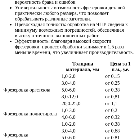
вероятность брака и ошибок.
Универсальность: возможность фрезеровки деталей
практически любого размера, что позволяет
обрабатывать различные заготовки.
Превосходная точность: обработка на ЧПУ сведена к
минимуму возможных погрешностей, обеспечивая
высокую точность выполненных работ.
Эффективность: благодаря высокой скорости
фрезеровки, процесс обработки занимает в 1,5 раза
меньше времени, что увеличивает производительность.
Толщина
Цена за 1
материала, мм
п.м., у.е.
1,0-2,0
от 0,15
3,0-4,0
от 0,25
Фрезеровка оргстекла
5,0-6,0
от 0,38
8,0-12,0
от 0,81
20,0-25,0
от 1,1
1,0-3,0
от 0,2
Фрезеровка полистирола
4,0-6,0
от 0,32
1,0-2,0
от 0,38
3,0-4,0
от 0,68
Фрезеровка
5,0-6,0
от 0,81