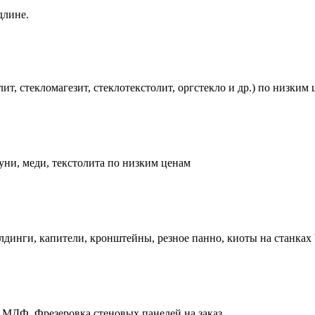
длине.
т, стекломагезит, стеклотекстолит, оргстекло и др.) по низким
уни, меди, текстолита по низким ценам
олдинги, капители, кронштейны, резное панно, киоты на станка
 МДФ. Фрезеровка стеновых панелей на заказ.