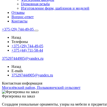
Церковная резьба
Изготовление форм, шаблонов и моделей
Отзывы
Вопрос-ответ
Контакты
+375 (29) 744-49-05
Назад
Телефоны
+375 (29) 744-49-05
+375 (44) 711-58-44
375297444905@yandex.ru
Назад
E-mails
375297444905@yandex.ru
Контактная информация
Могилёвский район, Полыковичский сельсовет