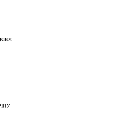
 ценам
х ЧПУ